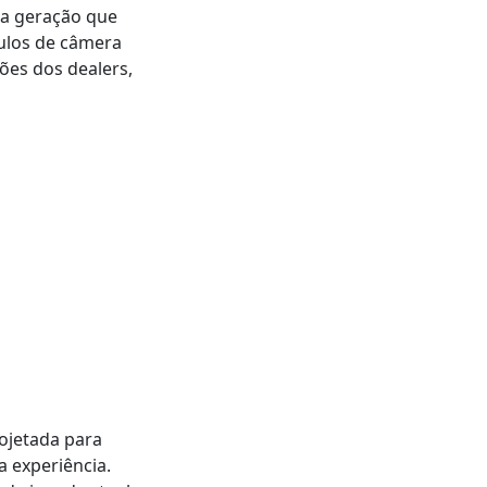
ma geração que
gulos de câmera
ões dos dealers,
ojetada para
 experiência.