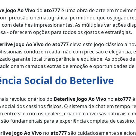
ve Jogo Ao Vivo
do
ato777
é uma obra de arte em moviment
com precisão cinematográfica, permitindo que os jogado
a com detalhes impressionantes. As múltiplas variações disp
sa - oferecem opções para todos os gostos e estratégias.
erlive Jogo Ao Vivo
do
ato777
eleva este jogo clássico a n
ofissionais conduzem cada mão com precisão e elegância, 
zado garante total transparência e equidade. As opções de 
s adicionam camadas extras de emoção e oportunidades de
ncia Social do Beterlive
ais revolucionários do
Beterlive Jogo Ao Vivo
no
ato777
é
a social dos cassinos físicos. O sistema de chat em tempo r
m entre si e com os dealers, criando conversas naturais e
ão fundamentais para a experiência completa de cassino.
rlive Jogo Ao Vivo
no
ato777
são cuidadosamente selecion