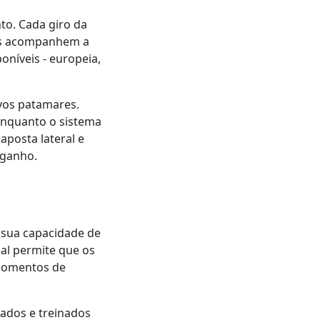
o. Cada giro da
res acompanhem a
oníveis - europeia,
ovos patamares.
enquanto o sistema
aposta lateral e
 ganho.
 sua capacidade de
eal permite que os
 momentos de
ados e treinados