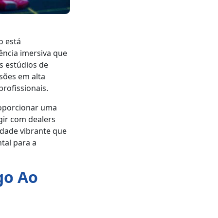
o está
ência imersiva que
s estúdios de
sões em alta
profissionais.
roporcionar uma
gir com dealers
idade vibrante que
tal para a
go Ao